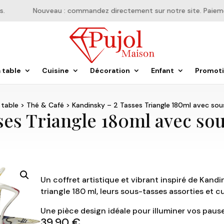
Nouveau : commandez directement sur notre site. Paiement 
a table
Cuisine
Décoration
Enfant
Promot
 table
>
Thé & Café
> Kandinsky – 2 Tasses Triangle 180ml avec sous
es Triangle 180ml avec sous
Un coffret artistique et vibrant inspiré de Kand
triangle 180 ml, leurs sous-tasses assorties et c
Une pièce design idéale pour illuminer vos pause
39,90
€