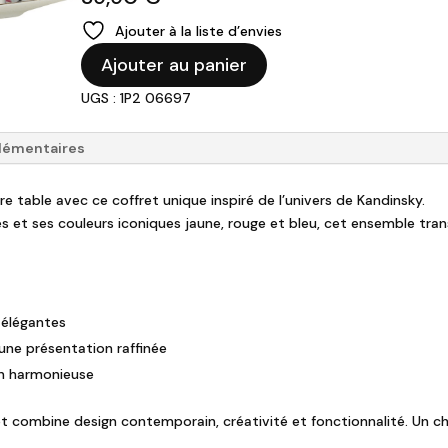
Ajouter à la liste d’envies
quantité
Ajouter au panier
de
UGS : 1P2 06697
Kandinsky
-
2
lémentaires
Tasses
Triangle
 table avec ce coffret unique inspiré de l’univers de Kandinsky.
180ml
s et ses couleurs iconiques jaune, rouge et bleu, cet ensemble t
avec
sous
tasse
et
t élégantes
cuillères
une présentation raffinée
ion harmonieuse
offret combine design contemporain, créativité et fonctionnalité. Un c