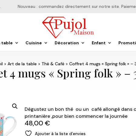
Nouveau : commandez directement sur notre site. Paiement e
a table
Cuisine
Décoration
Enfant
Promot
il
>
Art de la table
>
Thé & Café
> Coffret 4 mugs « Spring folk » –
et 4 mugs « Spring folk » –
Dégustez un bon thé ou un café allongé dans c
printanière ,pour bien commencer la journée
48,00
€
Ajouter à la liste d’envies