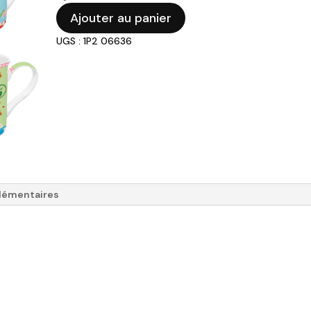
quantité
Ajouter au panier
de
UGS : 1P2 06636
Coffret
4
mugs
"Spring
folk"
-
300ml
lémentaires