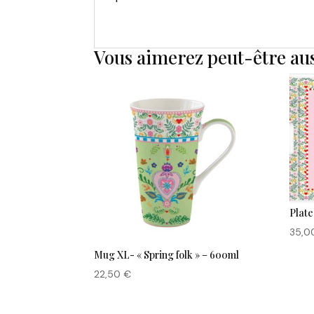
Vous aimerez peut-être au
Plate
35,
Mug XL- « Spring folk » – 600ml
22,50
€