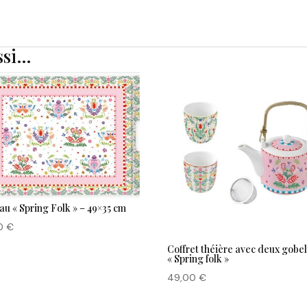
ssi…
au « Spring Folk » – 49×35 cm
00
€
Coffret théière avec deux gobe
« Spring folk »
49,00
€