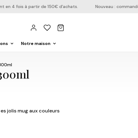
n 4 fois à partir de 150€ d'achats.
Nouveau : commandez di
ions
Notre maison
 300ml
 300ml
es jolis mug aux couleurs