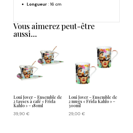
Longueur
: 16 cm
Vous aimerez peut-être
aussi…
Loui Jover – Ensemble de
Loui Jover – Ensemble de
2 tasses à café « Frida
2 mugs « Frida Kahlo » –
Kahlo » – 180ml
300ml
39,90
€
29,00
€