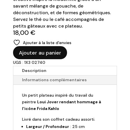
savant mélange de gouache, de
déconstruction, et de formes géométriques.
Servez le thé ou le café accompagnés de
petits gâteaux avec ce plateau.
18,00
€
Ajouter à la liste d’envies
quantité
Ajouter au panier
de
UGS : 1X3 02740
Loui
Jover
Description
-
Informations complémentaires
Petit
plateau
Un petit plateau inspiré du travail du
"Frida
peintre
Loui Jover rendant hommage à
Kahlo"
l'icône Frida Kahlo
-
25x16cm
Livré dans son coffret cadeau assorti.
Largeur / Profondeur
: 25 cm