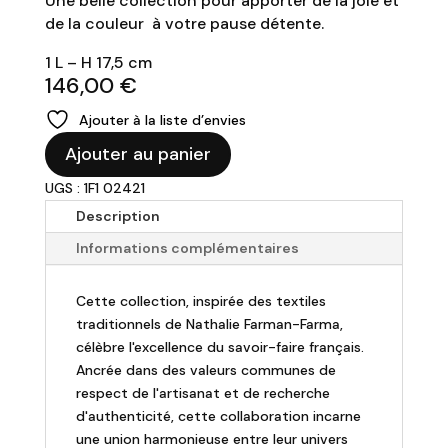
Une belle collection pour apporter de la joie et
de la couleur à votre pause détente.
1 L – H 17,5 cm
146,00
€
Ajouter à la liste d’envies
quantité
Ajouter au panier
de
UGS : 1F1 02421
GIEN
-
Description
Pichet
Informations complémentaires
"Chance
Folle"
Cette collection, inspirée des textiles
traditionnels de Nathalie Farman-Farma,
célèbre l'excellence du savoir-faire français.
Ancrée dans des valeurs communes de
respect de l'artisanat et de recherche
d'authenticité, cette collaboration incarne
une union harmonieuse entre leur univers