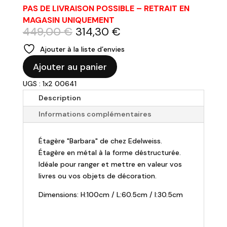
PAS DE LIVRAISON POSSIBLE – RETRAIT EN
MAGASIN UNIQUEMENT
Le
Le
449,00
€
314,30
€
prix
prix
Ajouter à la liste d’envies
initial
actuel
quantité
était :
est :
Ajouter au panier
de
449,00 €.
314,30 €.
UGS : 1x2 00641
Étagère
"Barbara"
Description
100x60.5x30.5cm
Informations complémentaires
Étagère "Barbara" de chez Edelweiss.
Étagère en métal à la forme déstructurée.
Idéale pour ranger et mettre en valeur vos
livres ou vos objets de décoration.
Dimensions: H:100cm / L:60.5cm / l:30.5cm